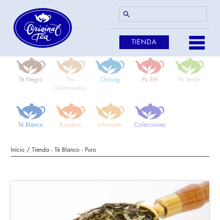
TIENDA
Té Negro
Tés
Oolong
Pu Erh
Té Verde
Desteinados
Té Blanco
Rooibos
Infusiones
Colecciones
Inicio
/
Tienda
-
Té Blanco
-
Puro