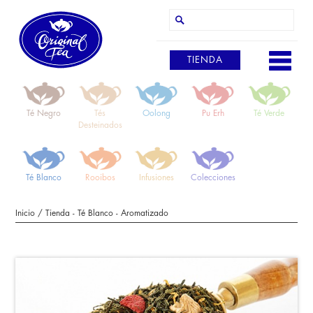
TIENDA
Té Negro
Tés
Oolong
Pu Erh
Té Verde
Desteinados
Té Blanco
Rooibos
Infusiones
Colecciones
Inicio
/
Tienda
-
Té Blanco
-
Aromatizado