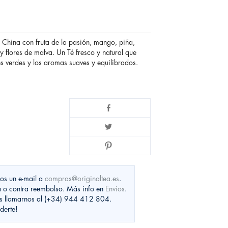
 China con fruta de la pasión, mango, piña,
y flores de malva. Un Té fresco y natural que
s verdes y los aromas suaves y equilibrados.
nos un e-mail a
compras@originaltea.es
.
a o contra reembolso. Más info en
Envíos
.
es llamarnos al (+34) 944 412 804.
derte!