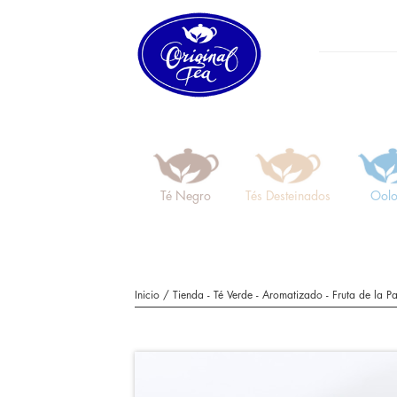
Té Negro
Tés Desteinados
Ool
Inicio
/
Tienda
-
Té Verde
-
Aromatizado
- Fruta de la P