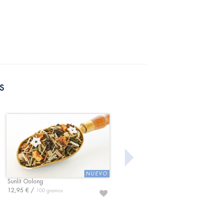
S
Sunlit Oolong
La reina del trópico
12,95 € /
9,95 € /
100 gramos
100 gramos