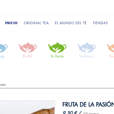
INICIO
ORIGINAL TEA
EL MUNDO DEL TÉ
TIENDAS
ong
Pu Erh
Té Verde
Té Blanco
Ro
asión
FRUTA DE LA PASIÓ
9,30 € /
100 gramos